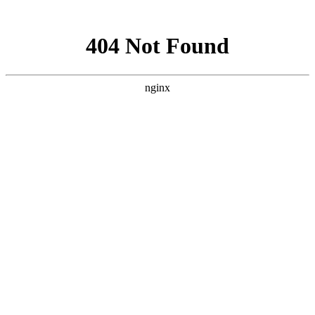
网站地图
网站首页
关于我们
基地展示
服务范围
新闻资讯
配送产品
配送流程
联系我们
企业简介
公司承诺
食堂承包
食材配送
净菜加工
公司新闻
行业资讯
新鲜蔬菜配送
瓜果配送
粮油配送
鲜肉/禽/蛋类
海鲜/水产
类
干货配送
配送流程
常见问题