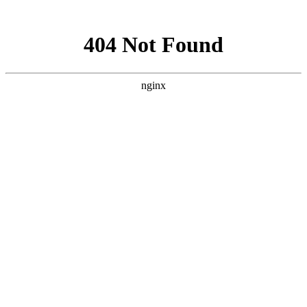
网站地图
网站首页
关于我们
基地展示
服务范围
新闻资讯
配送产品
配送流程
联系我们
企业简介
公司承诺
食堂承包
食材配送
净菜加工
公司新闻
行业资讯
新鲜蔬菜配送
瓜果配送
粮油配送
鲜肉/禽/蛋类
海鲜/水产
类
干货配送
配送流程
常见问题